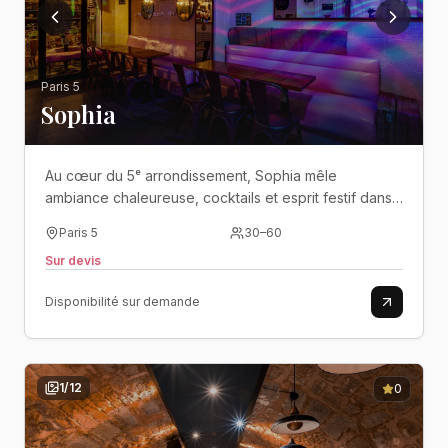
Paris 5
Sophia
Au cœur du 5ᵉ arrondissement, Sophia mêle
ambiance chaleureuse, cocktails et esprit festif dans
un bar idéal pour les soirées de groupe..
Paris 5
30
–
60
Sur devis
Disponibilité sur demande
1
/
12
0