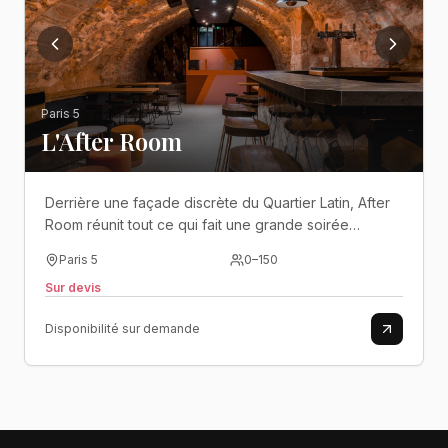
Paris 5
L'After Room
Derrière une façade discrète du Quartier Latin, After
Room réunit tout ce qui fait une grande soirée
parisienne : des cocktails, de la musique, une cave
Paris 5
0
–
150
dansante et une ambiance qui monte en intensité au
Sur devis
fil des heures..
Disponibilité sur demande