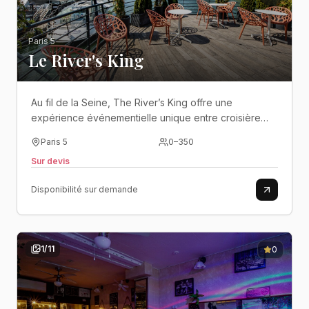
Paris 5
Le River's King
Au fil de la Seine, The River’s King offre une
expérience événementielle unique entre croisière
privative, terrasse panoramique et soirées festives au
Paris 5
0
–
350
cœur de Paris..
Sur devis
Disponibilité sur demande
1
/
11
0