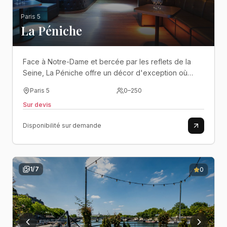
Paris 5
La Péniche
Face à Notre-Dame et bercée par les reflets de la
Seine, La Péniche offre un décor d'exception où
chaque événement prend des airs de parenthèse
Paris 5
0
–
250
enchantée au cœur de Paris..
Sur devis
Disponibilité sur demande
1
/
7
0