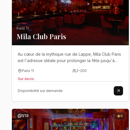
Paris 11
Mila Club Paris
Au cœur de la mythique rue de Lappe, Mila Club Paris
est l'adresse idéale pour prolonger la fête jusqu'à
l'aube dans un club moderne, entièrement pensé pour
Paris 11
2
–
200
les événements privés et les soirées les plus
Sur devis
mémorables..
Disponibilité sur demande
1
/
13
0