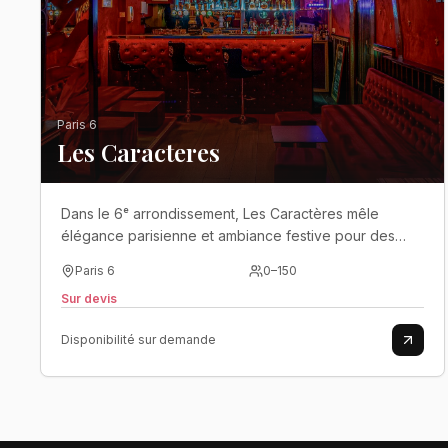
Paris 6
Les Caracteres
Dans le 6ᵉ arrondissement, Les Caractères mêle
élégance parisienne et ambiance festive pour des
événements privés dans un cadre intimiste..
Paris 6
0
–
150
Sur devis
Disponibilité sur demande