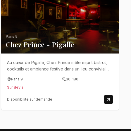
Paris 9
Chez Prince - Pigalle
Au cœur de Pigalle, Chez Prince mêle esprit bistrot,
cocktails et ambiance festive dans un lieu convivial
pensé pour les soirées de groupe..
Paris 9
30
–
180
Sur devis
Disponibilité sur demande