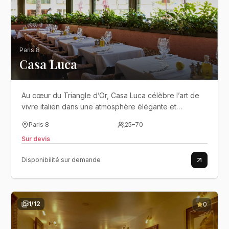
Paris 8
Casa Luca
Au cœur du Triangle d’Or, Casa Luca célèbre l’art de
vivre italien dans une atmosphère élégante et
chaleureuse à deux pas des Champs-Élysées..
Paris 8
25
–
70
Sur devis
Disponibilité sur demande
1
/
12
0