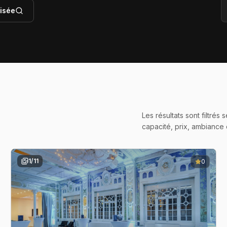
isée
Les résultats sont filtré
capacité, prix, ambiance
1
/
11
0