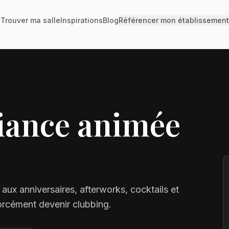
Trouver ma salle
Inspirations
Blog
Référencer mon établissement
biance animée
aux anniversaires, afterworks, cocktails et
forcément devenir clubbing.