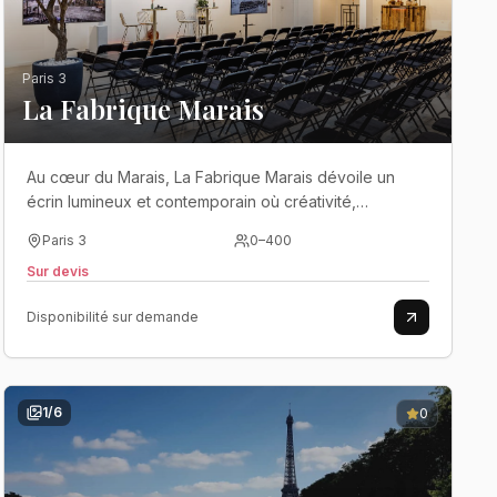
Paris 3
La Fabrique Marais
Au cœur du Marais, La Fabrique Marais dévoile un
écrin lumineux et contemporain où créativité,
élégance et modularité s'unissent pour donner vie aux
Paris 3
0
–
400
événements les plus ambitieux..
Sur devis
Disponibilité sur demande
1
/
6
0