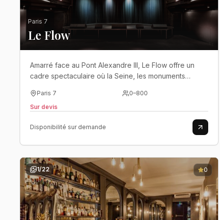
Paris 7
Le Flow
Amarré face au Pont Alexandre III, Le Flow offre un
cadre spectaculaire où la Seine, les monuments
parisiens et une atmosphère résolument
Paris 7
0
–
800
contemporaine se rencontrent pour donner une
Sur devis
dimension unique à vos événements..
Disponibilité sur demande
1
/
22
0