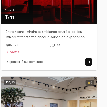
Paris 8
Ten
Entre néons, miroirs et ambiance feutrée, ce lieu
immersif transforme chaque soirée en expérience
nocturne intense et confidentielle..
Paris 8
1
–
40
Sur devis
Disponibilité sur demande
1
/
16
0