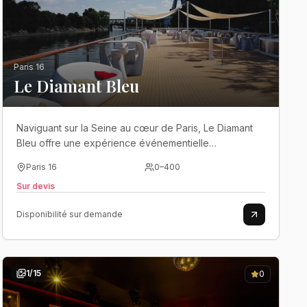
Paris 16
Le Diamant Bleu
Naviguant sur la Seine au cœur de Paris, Le Diamant
Bleu offre une expérience événementielle
spectaculaire entre yacht panoramique, rooftop et
Paris 16
0
–
400
ambiance haut de gamme..
Sur devis
Disponibilité sur demande
1
/
15
0