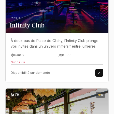
Paris 9
Infinity Club
À deux pas de Place de Clichy, l’Infinity Club plonge
vos invités dans un univers immersif entre lumières
LED, dancefloor et ambiance club jusqu’au petit matin..
Paris 9
0
–
500
Sur devis
Disponibilité sur demande
1
/
6
0