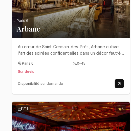
Paris 6
Arbane
Au cœur de Saint-Germain-des-Prés, Arbane cultive
l'art des soirées confidentielles dans un décor feutré
où cocktails d'exception, cave voûtée et élégance
Paris 6
0
–
45
parisienne se rencontrent..
Sur devis
Disponibilité sur demande
1
/
11
5