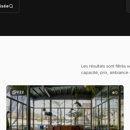
isée
Les résultats sont filtré
capacité, prix, ambiance
1
/
22
0