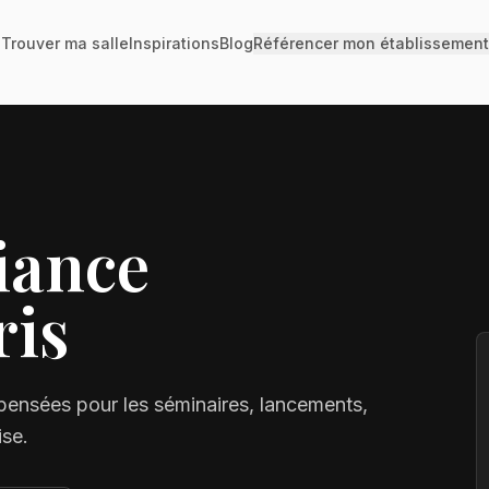
Trouver ma salle
Inspirations
Blog
Référencer mon établissement
iance
ris
pensées pour les séminaires, lancements,
ise.