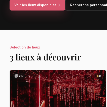
Voir les lieux disponibles
Recherche personnal
Sélection de lieux
3
lieu
x
à découvrir
1
/
12
0