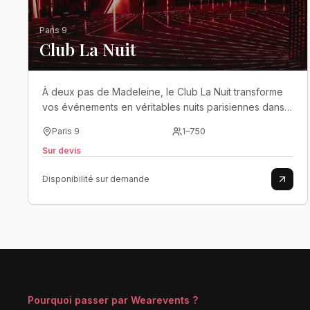
Paris 9
Club La Nuit
À deux pas de Madeleine, le Club La Nuit transforme
vos événements en véritables nuits parisiennes dans
l’un des clubs les plus emblématiques de la capitale..
Paris 9
1
–
750
Sur devis
Disponibilité sur demande
Pourquoi passer par Wearevents ?