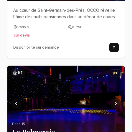
Au cœur de Saint-Germain-des-Prés, OCCO réveille
l'âme des nuits parisiennes dans un décor de caves
voûtées où histoire, élégance et fête s'entremêlent
Paris 6
0
–
250
jusqu'au petit matin..
Sur devis
Disponibilité sur demande
1
/
7
0
Paris 15