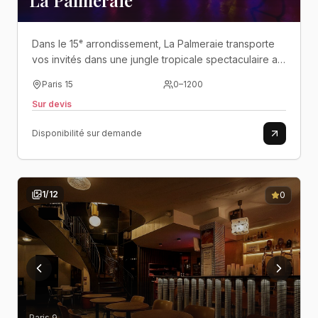
La Palmeraie
Dans le 15ᵉ arrondissement, La Palmeraie transporte
vos invités dans une jungle tropicale spectaculaire au
cœur de l’un des plus grands espaces événementiels
Paris 15
0
–
1200
de Paris..
Sur devis
Disponibilité sur demande
1
/
12
0
Paris 9