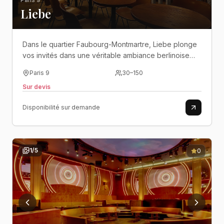
Liebe
Dans le quartier Faubourg-Montmartre, Liebe plonge
vos invités dans une véritable ambiance berlinoise
entre électro, cocktails et nuits festives jusqu’au petit
Paris 9
30
–
150
matin..
Sur devis
Disponibilité sur demande
1
/
5
0