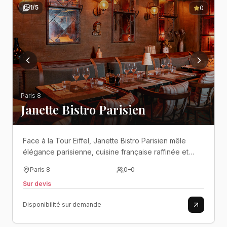
1
/
5
0
Paris 8
Janette Bistro Parisien
Face à la Tour Eiffel, Janette Bistro Parisien mêle
élégance parisienne, cuisine française raffinée et
ambiance chaleureuse dans un cadre exceptionnel
Paris 8
0
–
0
en bord de Seine..
Sur devis
Disponibilité sur demande