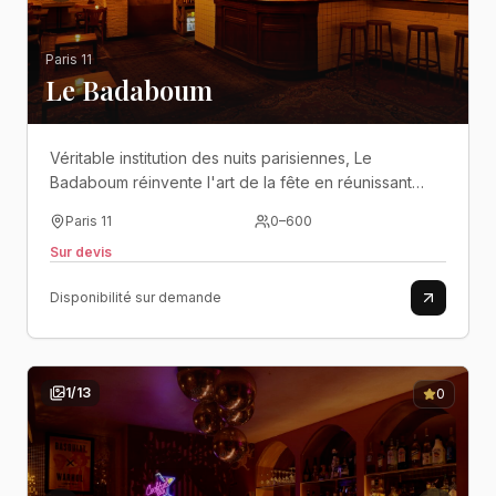
Paris 11
Le Badaboum
Véritable institution des nuits parisiennes, Le
Badaboum réinvente l'art de la fête en réunissant
sous un même toit concerts, cocktails et expériences
Paris 11
0
–
600
festives dans l'effervescence de Bastille..
Sur devis
Disponibilité sur demande
1
/
13
0