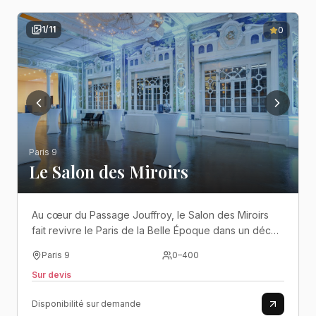
1
/
11
0
Paris 9
Le Salon des Miroirs
Au cœur du Passage Jouffroy, le Salon des Miroirs
fait revivre le Paris de la Belle Époque dans un décor
spectaculaire mêlant dorures, miroirs et élégance
Paris 9
0
–
400
intemporelle..
Sur devis
Disponibilité sur demande