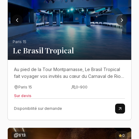
Paris 15
Le Brasil Tropical
Au pied de la Tour Montparnasse, Le Brasil Tropical
fait voyager vos invités au cœur du Carnaval de Rio
dans une ambiance festive, colorée et dépaysante..
Paris 15
0
–
900
Sur devis
Disponibilité sur demande
1
/
13
0