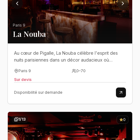
Paris 9
La Nouba
Au cœur de Pigalle, La Nouba célèbre l'esprit des
nuits parisiennes dans un décor audacieux où
velours, lumières tamisées et ambiance festive
Paris 9
0
–
70
invitent à vivre des événements qui sortent de
Sur devis
l'ordinaire.
Disponibilité sur demande
1
/
13
0