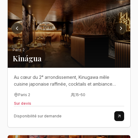
Paris 2
Kinágua
Au cœur du 2ᵉ arrondissement, Kinugawa mêle
cuisine japonaise raffinée, cocktails et ambiance
élégante dans un cadre contemporain et festif..
Paris 2
15
–
50
Sur devis
Disponibilité sur demande