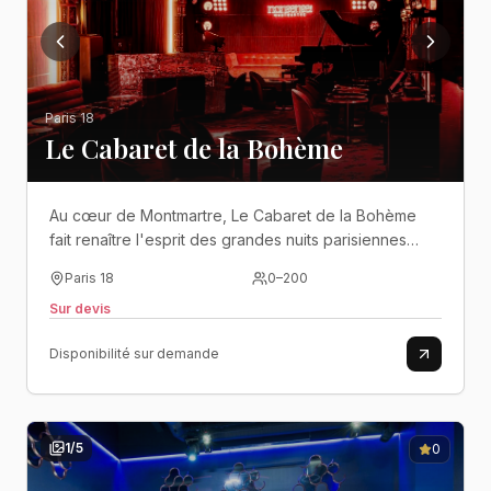
Paris 18
Le Cabaret de la Bohème
Au cœur de Montmartre, Le Cabaret de la Bohème
fait renaître l'esprit des grandes nuits parisiennes
dans un décor feutré où élégance, spectacle et
Paris 18
0
–
200
convivialité se mêlent avec raffinement..
Sur devis
Disponibilité sur demande
1
/
5
0