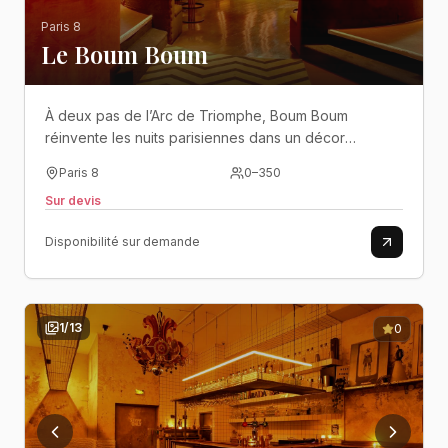
Paris 8
Le Boum Boum
À deux pas de l’Arc de Triomphe, Boum Boum
réinvente les nuits parisiennes dans un décor
spectaculaire où élégance, démesure et énergie
Paris 8
0
–
350
festive se mêlent pour créer des événements hors du
Sur devis
commun..
Disponibilité sur demande
1
/
13
0