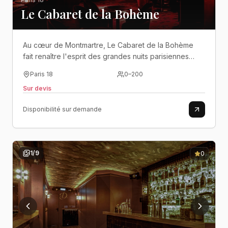
Le Cabaret de la Bohème
Au cœur de Montmartre, Le Cabaret de la Bohème
fait renaître l'esprit des grandes nuits parisiennes
dans un décor feutré où élégance, spectacle et
Paris 18
0
–
200
convivialité se mêlent avec raffinement..
Sur devis
Disponibilité sur demande
1
/
9
0