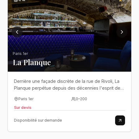
Paris 1er
La Planque
Derrière une façade discrète de la rue de Rivoli, La
Planque perpétue depuis des décennies l'esprit des
nuits parisiennes dans un décor confidentiel où
Paris 1er
0
–
200
élégance, mystère et fête ne font qu'un..
Sur devis
Disponibilité sur demande