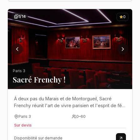
1
/
14
0
Paris 3
Sacré Frenchy !
À deux pas du Marais et de Montorgueil, Sacré
Frenchy réunit l'art de vivre parisien et l'esprit de fête
dans un lieu élégant qui évolue au rythme de vos
Paris 3
0
–
60
événements, du dîner raffiné à la soirée dansante..
Sur devis
Disponibilité sur demande