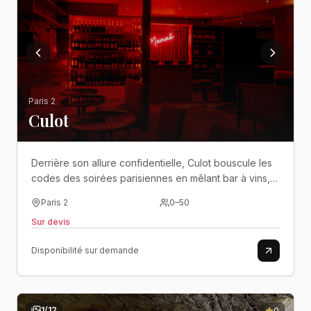
Paris 2
Culot
Derrière son allure confidentielle, Culot bouscule les
codes des soirées parisiennes en mêlant bar à vins,
cocktails, DJ sets et ambiance intimiste dans un décor
Paris 2
0
–
50
aussi audacieux que festif..
Sur devis
Disponibilité sur demande
1
/
12
0