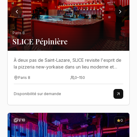
Paris 8
SLICE Pépinière
À deux pas de Saint-Lazare, SLICE revisite l'esprit de
la pizzeria new-yorkaise dans un lieu moderne et
convivial où pizzas généreuses, cocktails et
Paris 8
0
–
150
ambiance festive se prêtent à tous vos événements..
Disponibilité sur demande
1
/
10
0