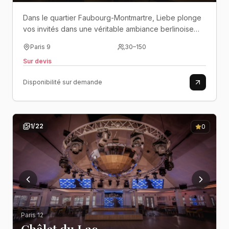
Dans le quartier Faubourg-Montmartre, Liebe plonge
vos invités dans une véritable ambiance berlinoise
entre électro, cocktails et nuits festives jusqu’au petit
Paris 9
30
–
150
matin..
Sur devis
Disponibilité sur demande
1
/
22
0
Paris 12