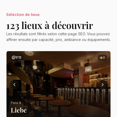
Sélection de lieux
123
lieu
x
à découvrir
Les résultats sont filtrés selon cette page SEO. Vous pouvez
affiner ensuite par capacité, prix, ambiance ou équipements.
1
/
12
0
Paris 9
Liebe