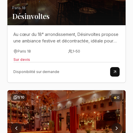
Paris 18
Désinvoltes
Au cœur du 18ᵉ arrondissement, Désinvoltes propose
une ambiance festive et décontractée, idéale pour
des soirées de groupe dans un vrai bar de quartier
Paris 18
1
–
50
parisien..
Sur devis
Disponibilité sur demande
1
/
10
0