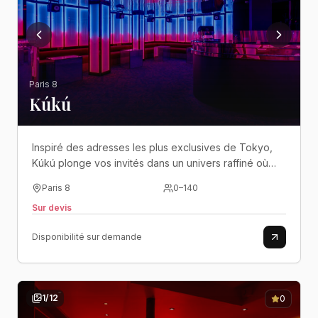
Paris 8
Kúkú
Inspiré des adresses les plus exclusives de Tokyo,
Kúkú plonge vos invités dans un univers raffiné où
design japonais, lumière tamisée et énergie festive se
Paris 8
0
–
140
rencontrent au cœur de Paris..
Sur devis
Disponibilité sur demande
1
/
12
0