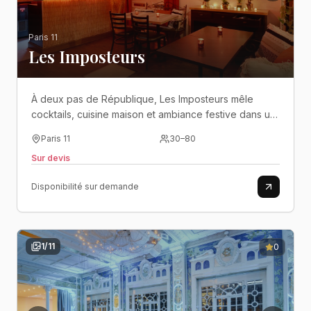
Paris 11
Les Imposteurs
À deux pas de République, Les Imposteurs mêle
cocktails, cuisine maison et ambiance festive dans un
lieu chaleureux pensé pour les soirées de groupe..
Paris 11
30
–
80
Sur devis
Disponibilité sur demande
1
/
11
0