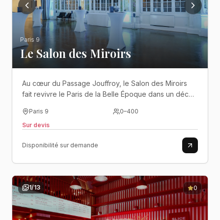
Paris 9
Le Salon des Miroirs
Au cœur du Passage Jouffroy, le Salon des Miroirs
fait revivre le Paris de la Belle Époque dans un décor
spectaculaire mêlant dorures, miroirs et élégance
Paris 9
0
–
400
intemporelle..
Sur devis
Disponibilité sur demande
1
/
13
0