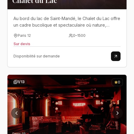
Châlet du Lac
Au bord du lac de Saint-Mandé, le Chalet du Lac offre
un cadre bucolique et spectaculaire où nature,
élégance et fête se rencontrent aux portes de Paris..
Paris 12
0
–
1500
Sur devis
Disponibilité sur demande
1
/
13
0
Paris 18