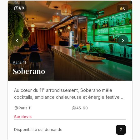
1
/
9
0
Paris 11
Soberano
Au cœur du 11ᵉ arrondissement, Soberano mêle
cocktails, ambiance chaleureuse et énergie festive
dans un bar idéal pour les soirées entre amis..
Paris 11
45
–
90
Sur devis
Disponibilité sur demande