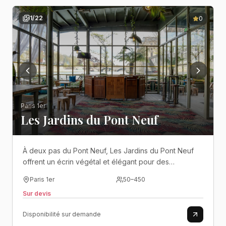
1
/
22
0
Paris 1er
Les Jardins du Pont Neuf
À deux pas du Pont Neuf, Les Jardins du Pont Neuf
offrent un écrin végétal et élégant pour des
événements festifs en plein cœur de Paris..
Paris 1er
50
–
450
Sur devis
Disponibilité sur demande