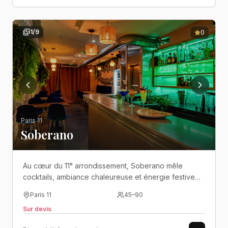
1
/
9
0
Paris 11
Soberano
Au cœur du 11ᵉ arrondissement, Soberano mêle
cocktails, ambiance chaleureuse et énergie festive
dans un bar idéal pour les soirées entre amis..
Paris 11
45
–
90
Sur devis