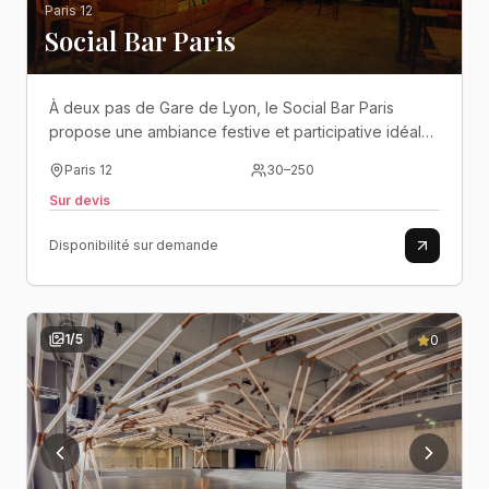
Paris 12
Social Bar Paris
À deux pas de Gare de Lyon, le Social Bar Paris
propose une ambiance festive et participative idéale
pour des soirées de groupe conviviales et sans
Paris 12
30
–
250
barrières..
Sur devis
Disponibilité sur demande
1
/
5
0