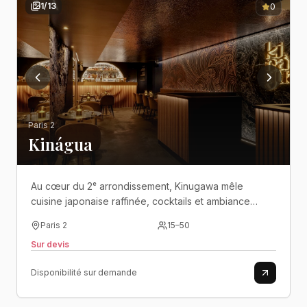
1
/
13
0
Paris 2
Kinágua
Au cœur du 2ᵉ arrondissement, Kinugawa mêle
cuisine japonaise raffinée, cocktails et ambiance
élégante dans un cadre contemporain et festif..
Paris 2
15
–
50
Sur devis
Disponibilité sur demande