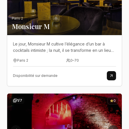
Paris 2
Monsieur M
Le jour, Monsieur M cultive l’élégance d’un bar à
cocktails intimiste ; la nuit, il se transforme en un lieu
de fête confidentiel où l’on danse, trinque et
Paris 2
0
–
70
prolonge les meilleurs moments jusqu’au bout de la
nuit..
Disponibilité sur demande
1
/
7
0