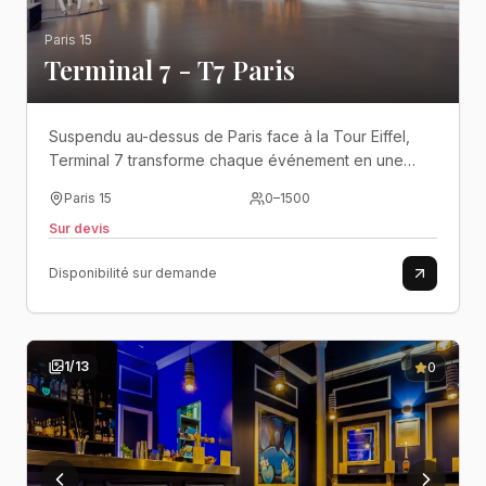
Paris 15
Terminal 7 - T7 Paris
Suspendu au-dessus de Paris face à la Tour Eiffel,
Terminal 7 transforme chaque événement en une
expérience spectaculaire où architecture,
Paris 15
0
–
1500
technologie et panoramas d'exception ne font qu'un..
Sur devis
Disponibilité sur demande
1
/
13
0