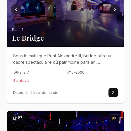
Paris 7
Le Bridge
Sous le mythique Pont Alexandre III, Bridge offre un
cadre spectaculaire où patrimoine parisien,
technologie immersive et énergie festive se
Paris 7
0
–
2000
rencontrent au bord de la Seine..
Sur devis
Disponibilité sur demande
1
/
7
0