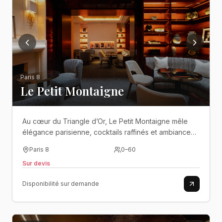
Paris 8
Le Petit Montaigne
Au cœur du Triangle d’Or, Le Petit Montaigne mêle
élégance parisienne, cocktails raffinés et ambiance
feutrée dans un cadre chic et intimiste..
Paris 8
0
–
60
Sur devis
Disponibilité sur demande