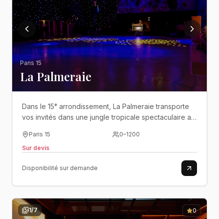
Paris 15
La Palmeraie
Dans le 15ᵉ arrondissement, La Palmeraie transporte
vos invités dans une jungle tropicale spectaculaire au
cœur de l’un des plus grands espaces événementiels
Paris 15
0
–
1200
de Paris..
Sur devis
Disponibilité sur demande
1
/
7
0