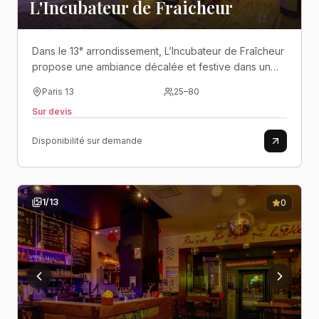
L'Incubateur de Fraicheur
Dans le 13ᵉ arrondissement, L’Incubateur de Fraîcheur
propose une ambiance décalée et festive dans un
lieu atypique pensé pour les soirées de groupe..
Paris 13
25
–
80
Sur devis
Disponibilité sur demande
1
/
13
0