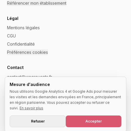
Référencer mon établissement
Légal
Mentions légales
CGU
Confidentialité
Préférences cookies
Contact
contact@wearevents.fr
Mesure d'audience
Paris, France
Nous utilisons Google Analytics 4 et Google Ads pour mesurer
Référencer mon établissement
les visites et les demandes envoyées en France, principalement
en région parisienne. Vous pouvez accepter ou refuser ce
suivi.
En savoir plus
© 2026 Wearevents. Tous droits réservés.
Refuser
Accepter