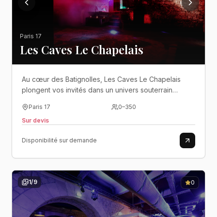
Paris 17
Les Caves Le Chapelais
Au cœur des Batignolles, Les Caves Le Chapelais
plongent vos invités dans un univers souterrain
spectaculaire entre voûtes romanes, pierres
Paris 17
0
–
350
apparentes et ambiance club jusqu’à l’aube..
Sur devis
Disponibilité sur demande
1
/
9
0