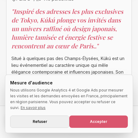
"
Inspiré des adresses les plus exclusives
de Tokyo, Kúkú plonge vos invités dans
un univers raffiné où design japonais,
lumière tamisée et énergie festive se
rencontrent au cœur de Paris..
"
Situé à quelques pas des Champs-Élysées, Kúkú est un
lieu événementiel au caractère unique qui mêle
élégance contemporaine et influences japonaises. Son
décor soigné, ses jeux de lumières, ses matières nobles
Mesure d'audience
et son atmosphère immersive créent un cadre
Nous utilisons Google Analytics 4 et Google Ads pour mesurer
dépaysant, idéal pour accueillir des événements privés
les visites et les demandes envoyées en France, principalement
ou professionnels dans un environnement résolument
en région parisienne. Vous pouvez accepter ou refuser ce
premium.
suivi.
En savoir plus
Demander une disponibilité
Réparti sur plusieurs espaces aux ambiances
Refuser
Accepter
complémentaires, le lieu évolue au fil de la soirée.
Réponse qualifiée sous 24h
D'abord propice aux échanges autour d'un cocktail ou