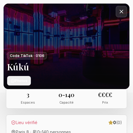
Code TikTok ·
0106
Kúkú
Photos
3
0-140
€€€€
Espaces
Capacité
Prix
Lieu vérifié
0
(
0
)
Paris 8
·
0
–
140
personnes