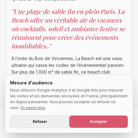
"
Une plage de sable fin en plein Paris. La
Beach offre un véritable air de vacances
où cocktails, soleil et ambiance festive se
réunissent pour créer des événements
inoubliables..
"
À l’orée du Bois de Vincennes, La Beach est une oasis
urbaine qui casse les codes de l’événementiel parisien.
Sur plus de 1 000 m² de sable fin, ce beach club
éphémère recrée l’atmosphère des plus belles plages
Mesure d'audience
méditerranéennes avec ses transats, ses espaces
Nous utilisons Google Analytics 4 et Google Ads pour mesurer
lounge, sa végétation, son bar à cocktails et son
les visites et les demandes envoyées en France, principalement
restaurant aux saveurs ensoleillées.
en région parisienne. Vous pouvez accepter ou refuser ce
suivi.
En savoir plus
Pensé pour accueillir aussi bien des afterworks,
Demander une disponibilité
anniversaires, soirées privées, événements d’entreprise
Refuser
Accepter
ou team buildings, le lieu s’adapte à toutes les envies.
Réponse qualifiée sous 24h
Les journées s’y déroulent dans une ambiance