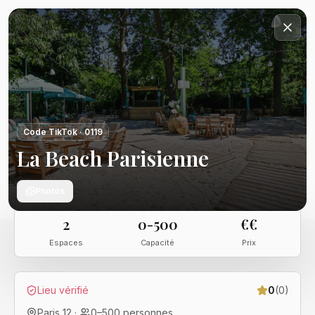
Code TikTok ·
0119
La Beach Parisienne
Photos
2
0-500
€€
Espaces
Capacité
Prix
Lieu vérifié
0
(
0
)
Paris 12
·
0
–
500
personnes