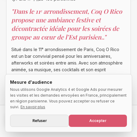
"
Dans le 11ᵉ arrondissement, Coq O Rico
propose une ambiance festive et
décontractée idéale pour les soirées de
groupe au cœur de l’Est parisien..
"
Situé dans le 11ᵉ arrondissement de Paris, Coq O Rico
est un bar convivial pensé pour les anniversaires,
afterworks et soirées entre amis. Avec son atmosphère
animée, sa musique, ses cocktails et son esprit
chaleureux, le lieu attire les groupes à la recherche d’un
Mesure d'audience
spot simple, vivant et festif. Entre happy hour, ambiance
Nous utilisons Google Analytics 4 et Google Ads pour mesurer
qui monte au fil de la soirée et cadre typiquement
les visites et les demandes envoyées en France, principalement
parisien, Coq O Rico offre un format parfait pour
en région parisienne. Vous pouvez accepter ou refuser ce
partager des verres et prolonger la nuit dans une
suivi.
En savoir plus
ambiance détendue.
Demander une disponibilité
Refuser
Accepter
Réponse qualifiée sous 24h