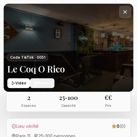
Code TikTok ·
0051
Le Coq O Rico
Vidéo
Photos
2
25-100
€€
Espaces
Capacité
Prix
Lieu vérifié
0
(
0
)
Paris 11
·
25
–
100
personnes