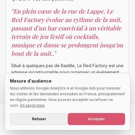
"
En plein cœur de la rue de Lappe, Le
Red Factory évolue au rythme de la nuit,
passant d’un bar convivial à un véritable
terrain de jeu festif où cocktails,
musique et danse se prolongent jusqu’au
bout de la nuit..
"
Situé à quelques pas de Bastille, Le Red Factory est une
adresse incontournable pour organiser un événement
dans une ambiance décontractée et résolument festive.
Mesure d'audience
Derrière sa façade discrète se dévoile un lieu au
Nous utilisons Google Analytics 4 et Google Ads pour mesurer
charme brut, mêlant murs en pierre, boiseries
les visites et les demandes envoyées en France, principalement
apparentes et tonneaux détournés en tables, créant
en région parisienne. Vous pouvez accepter ou refuser ce
une atmosphère chaleureuse et authentique.
suivi.
En savoir plus
Demander une disponibilité
Pensé pour accueillir aussi bien des anniversaires,
Refuser
Accepter
afterworks, soirées étudiantes que des événements
Réponse qualifiée sous 24h
d'entreprise, le lieu se distingue par ses différents