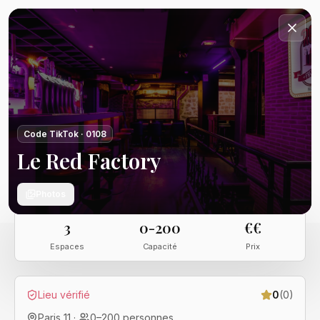
Code TikTok ·
0108
Le Red Factory
Photos
3
0-200
€€
Espaces
Capacité
Prix
Lieu vérifié
0
(
0
)
Paris 11
·
0
–
200
personnes