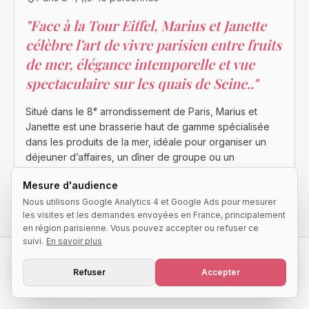
"
Face à la Tour Eiffel, Marius et Janette
célèbre l’art de vivre parisien entre fruits
de mer, élégance intemporelle et vue
spectaculaire sur les quais de Seine..
"
Situé dans le 8ᵉ arrondissement de Paris, Marius et
Janette est une brasserie haut de gamme spécialisée
dans les produits de la mer, idéale pour organiser un
déjeuner d’affaires, un dîner de groupe ou un
événement privé dans un cadre raffiné. Le lieu séduit
Mesure d'audience
par son atmosphère chic et feutrée, sa décoration
Nous utilisons Google Analytics 4 et Google Ads pour mesurer
inspirée des grandes brasseries parisiennes et sa
les visites et les demandes envoyées en France, principalement
terrasse offrant une vue exceptionnelle à proximité du
en région parisienne. Vous pouvez accepter ou refuser ce
pont de l’Alma et de la Tour Eiffel. Entre plateaux de
suivi.
En savoir plus
fruits de mer, cuisine française élégante et service
premium, Marius et Janette offre une expérience
Demander une disponibilité
Refuser
Accepter
parisienne sophistiquée au cœur de l’un des quartiers
les plus prestigieux de la capitale.
Réponse qualifiée sous 24h