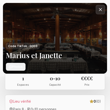
Code TikTok ·
0003
Marius et Janette
Photos
1
0-10
€€€€
Espaces
Capacité
Prix
Lieu vérifié
0
(
0
)
Paris 8
·
0
–
10
personnes