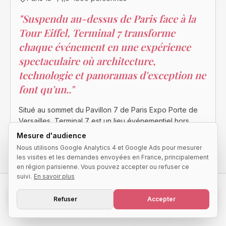
"
Suspendu au-dessus de Paris face à la
Tour Eiffel, Terminal 7 transforme
chaque événement en une expérience
spectaculaire où architecture,
technologie et panoramas d'exception ne
font qu'un..
"
Situé au sommet du Pavillon 7 de Paris Expo Porte de
Versailles, Terminal 7 est un lieu événementiel hors
norme conçu pour accueillir les projets les plus
Mesure d'audience
ambitieux. Son immense espace modulable, son balcon
Nous utilisons Google Analytics 4 et Google Ads pour mesurer
panoramique surplombant la capitale et sa vue
les visites et les demandes envoyées en France, principalement
imprenable sur la Tour Eiffel offrent un cadre unique
en région parisienne. Vous pouvez accepter ou refuser ce
pour organiser conférences, lancements de produits,
suivi.
En savoir plus
galas, soirées d'entreprise ou réceptions privées. Dès
Demander une disponibilité
l'entrée, les invités découvrent une scénographie
Refuser
Accepter
immersive dominée par l'œuvre monumentale de
Réponse qualifiée sous 24h
l'artiste brésilien Guto Requena : une structure