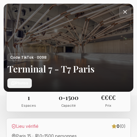
Code TikTok ·
0098
Terminal 7 - T7 Paris
Photos
1
0-1500
€€€€
Espaces
Capacité
Prix
Lieu vérifié
0
(
0
)
Paris 15
·
0
–
1500
personnes