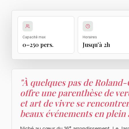
Capacité max
Horaires
0–250 pers.
Jusqu'à 2h
"
À quelques pas de Roland-G
offre une parenthèse de ver
et art de vivre se rencontre
beaux événements en plein a
Niché au cœur du 16ᵉ arrondissement, Le Jardi