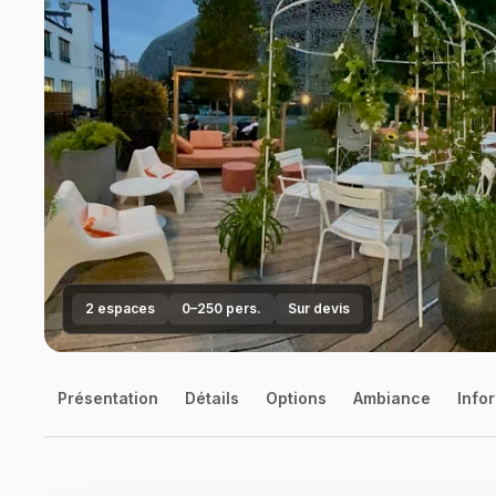
2 espaces
0–250 pers.
Sur devis
Présentation
Détails
Options
Ambiance
Infor