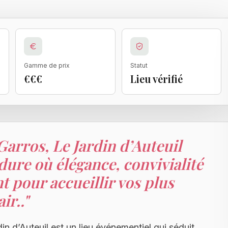
Gamme de prix
Statut
€€€
Lieu vérifié
arros, Le Jardin d’Auteuil
dure où élégance, convivialité
nt pour accueillir vos plus
ir..
"
n d’Auteuil est un lieu événementiel qui séduit