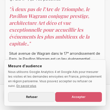
"
À deux pas de l’Arc de Triomphe, le
Pavillon Wagram conjugue prestige,
architecture Art déco et vue
exceptionnelle pour accueillir les
événements les plus ambitieux de la
capitale..
"
Situé avenue de Wagram dans le 17ᵉ arrondissement de
Paris, le Pavillon Wagram est un lieu événementiel
d’exception installé dans un ancien hôtel particulier
Mesure d'audience
classé monument historique. Avec plus de 800 m²
Nous utilisons Google Analytics 4 et Google Ads pour mesurer
répartis sur plusieurs niveaux, une hauteur sous plafond
les visites et les demandes envoyées en France, principalement
de près de 10 mètres, des baies vitrées Art déco, deux
en région parisienne. Vous pouvez accepter ou refuser ce
terrasses et une vue imprenable sur l’Arc de Triomphe,
suivi.
En savoir plus
le lieu offre un cadre spectaculaire pour organiser
Demander une disponibilité
galas, soirées d’entreprise, lancements de produits,
Refuser
Accepter
défilés, mariages ou événements privés haut de gamme.
Réponse qualifiée sous 24h
Entièrement modulable et équipé des dernières