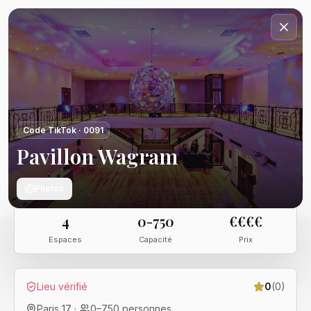
Code TikTok ·
0091
Pavillon Wagram
Photos
4
0-750
€€€€
Espaces
Capacité
Prix
Lieu vérifié
0
(
0
)
Paris 17
·
0
–
750
personnes