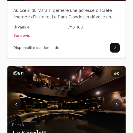
Au cœur du Marais, derrière une adresse discrète
chargée d'histoire, Le Paris Clandestin dévoile un
univers secret où pierres anciennes, atmosphère
Paris 4
0
–
160
feutrée et énergie festive composent le décor
Sur devis
d'événements hors du commun. Ici un terrain
d'expression unique, entre élégance discrète et
Disponibilité sur demande
esprit festif..
1
/
11
0
Paris 6