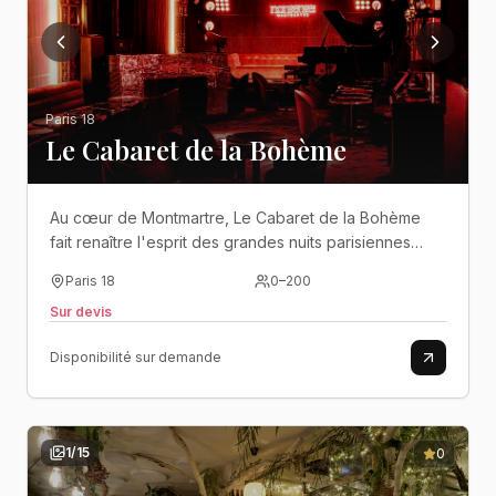
Paris 18
Le Cabaret de la Bohème
Au cœur de Montmartre, Le Cabaret de la Bohème
fait renaître l'esprit des grandes nuits parisiennes
dans un décor feutré où élégance, spectacle et
Paris 18
0
–
200
convivialité se mêlent avec raffinement..
Sur devis
Disponibilité sur demande
1
/
15
0