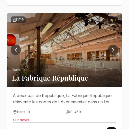
1
/
19
0
Paris 10
La Fabrique République
À deux pas de République, La Fabrique République
réinvente les codes de l'événementiel dans un lieu
lumineux et modulable où design contemporain,
Paris 10
0
–
450
convivialité et créativité se rencontrent..
Sur devis