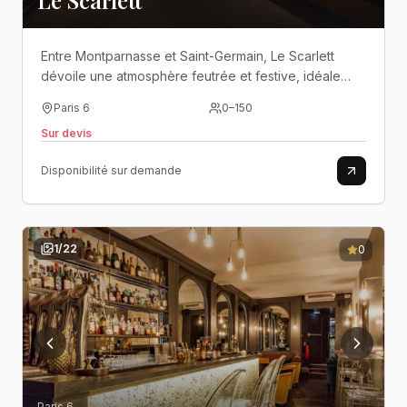
Le Scarlett
Entre Montparnasse et Saint-Germain, Le Scarlett
dévoile une atmosphère feutrée et festive, idéale
pour des soirées élégantes qui se prolongent
Paris 6
0
–
150
jusqu’au bout de la nuit..
Sur devis
Disponibilité sur demande
1
/
22
0
Paris 6