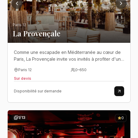
Paris 12
La Provençale
Comme une escapade en Méditerranée au cœur de
Paris, La Provençale invite vos invités à profiter d'un
cadre ensoleillé où convivialité, nature et art de vivre
Paris 12
0
–
650
se rencontrent au bord de la Seine..
Sur devis
Disponibilité sur demande
1
/
13
0