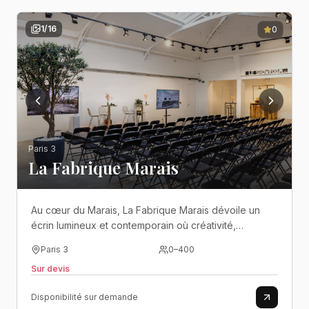
1
/
16
0
Paris 3
La Fabrique Marais
Au cœur du Marais, La Fabrique Marais dévoile un
écrin lumineux et contemporain où créativité,
élégance et modularité s'unissent pour donner vie
Paris 3
0
–
400
aux événements les plus ambitieux..
Sur devis
Disponibilité sur demande