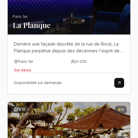
Paris 1er
La Planque
Derrière une façade discrète de la rue de Rivoli, La
Planque perpétue depuis des décennies l'esprit des
nuits parisiennes dans un décor confidentiel où
Paris 1er
0
–
200
élégance, mystère et fête ne font qu'un..
Sur devis
Disponibilité sur demande
1
/
12
0