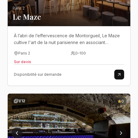
Paris 2
Le Maze
À l’abri de l’effervescence de Montorgueil, Le Maze
cultive l'art de la nuit parisienne en associant
l'élégance d'un speakeasy à l'énergie brute d'un
Paris 2
0
–
100
club underground..
Sur devis
Disponibilité sur demande
1
/
12
0