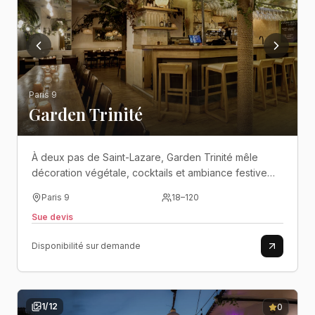
Paris 9
Garden Trinité
À deux pas de Saint-Lazare, Garden Trinité mêle
décoration végétale, cocktails et ambiance festive
dans un lieu chaleureux pensé pour les événements
Paris 9
18
–
120
de groupe..
Sue devis
Disponibilité sur demande
1
/
12
0