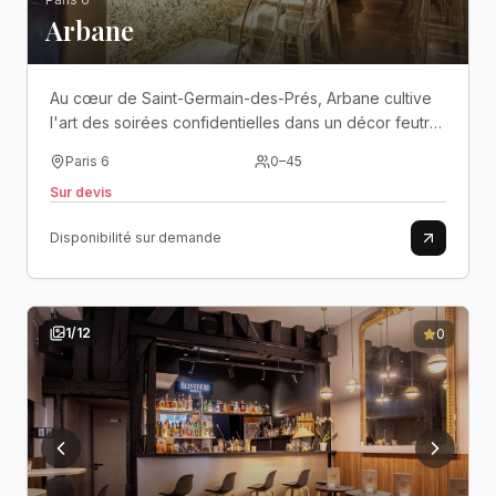
Arbane
Au cœur de Saint-Germain-des-Prés, Arbane cultive
l'art des soirées confidentielles dans un décor feutré
où cocktails d'exception, cave voûtée et élégance
Paris 6
0
–
45
parisienne se rencontrent..
Sur devis
Disponibilité sur demande
1
/
12
0