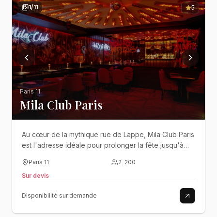
1
/
11
5
Paris 11
Mila Club Paris
Au cœur de la mythique rue de Lappe, Mila Club Paris
est l'adresse idéale pour prolonger la fête jusqu'à
l'aube dans un club moderne, entièrement pensé
Paris 11
2
–
200
pour les événements privés et les soirées les plus
Sur devis
mémorables..
Disponibilité sur demande